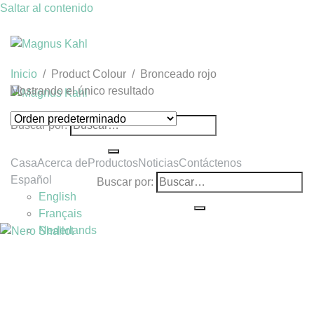
Saltar al contenido
Inicio
/
Product Colour
/
Bronceado rojo
Mostrando el único resultado
Buscar por:
Casa
Acerca de
Productos
Noticias
Contáctenos
Español
Buscar por:
English
Français
Nederlands