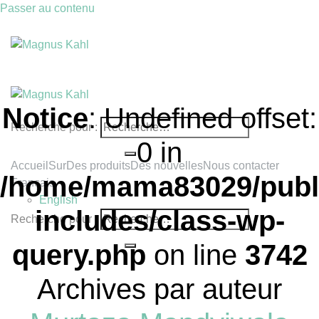
Passer au contenu
Notice
: Undefined offset:
Recherche pour :
0 in
Accueil
Sur
Des produits
Des nouvelles
Nous contacter
/home/mama83029/publ
Français
English
includes/class-wp-
Recherche pour :
query.php
on line
3742
Archives par auteur