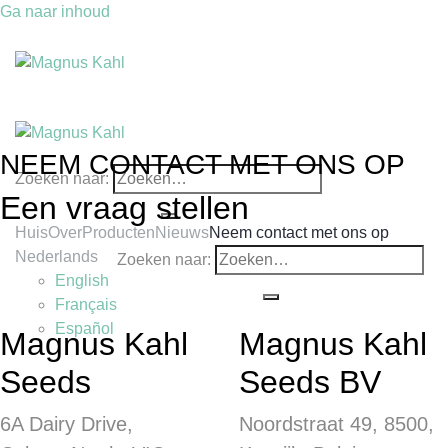
Ga naar inhoud
NEEM CONTACT MET ONS OP
Zoeken naar:
Een vraag stellen
Huis
Over
Producten
Nieuws
Neem contact met ons op
Nederlands
Zoeken naar:
English
Français
Español
Magnus Kahl
Magnus Kahl
Seeds
Seeds BV
6A Dairy Drive,
Noordstraat 49, 8500,