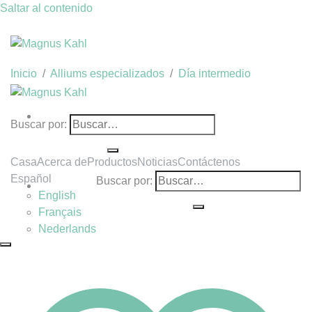
Saltar al contenido
Inicio
/
Alliums especializados
/
Día intermedio
Buscar por:
Casa
Acerca de
Productos
Noticias
Contáctenos
Español
Buscar por:
English
Français
Nederlands