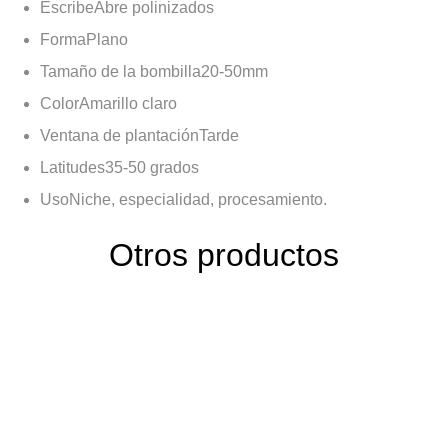
Escribe
Abre polinizados
Forma
Plano
Tamaño de la bombilla
20-50mm
Color
Amarillo claro
Ventana de plantación
Tarde
Latitudes
35-50 grados
Uso
Niche, especialidad, procesamiento.
Otros productos