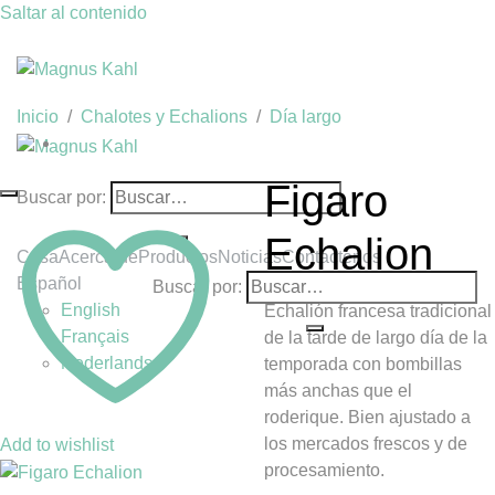
Saltar al contenido
Inicio
/
Chalotes y Echalions
/
Día largo
Figaro
Buscar por:
Echalion
Casa
Acerca de
Productos
Noticias
Contáctenos
Español
Buscar por:
English
Echalión francesa tradicional
Français
de la tarde de largo día de la
Nederlands
temporada con bombillas
más anchas que el
roderique. Bien ajustado a
los mercados frescos y de
Add to wishlist
procesamiento.