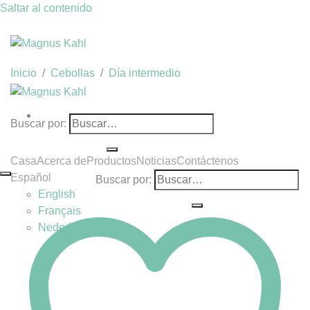
Saltar al contenido
Inicio
/
Cebollas
/
Día intermedio
Buscar por:
Casa
Acerca de
Productos
Noticias
Contáctenos
Español
Buscar por:
English
Français
Nederlands