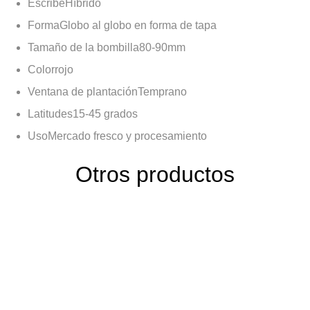
Escribe
Híbrido
Forma
Globo al globo en forma de tapa
Tamaño de la bombilla
80-90mm
Color
rojo
Ventana de plantación
Temprano
Latitudes
15-45 grados
Uso
Mercado fresco y procesamiento
Otros productos