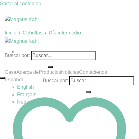
Saltar al contenido
Inicio
/
Cebollas
/
Día intermedio
Buscar por:
Casa
Acerca de
Productos
Noticias
Contáctenos
Español
Buscar por:
English
Français
Nederlands