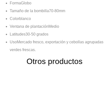
Forma
Globo
Tamaño de la bombilla
70-80mm
Color
blanco
Ventana de plantación
Medio
Latitudes
30-50 grados
Uso
Mercado fresco, exportación y cebollas agrupadas
verdes frescas.
Otros productos