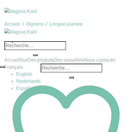
Passer
au
contenu
Accueil
/
Oignons
/
Longue journée
Recherche
pour :
Accueil
Sur
Des produits
Des nouvelles
Nous contacter
Recherche
Français
pour :
English
Nederlands
Español