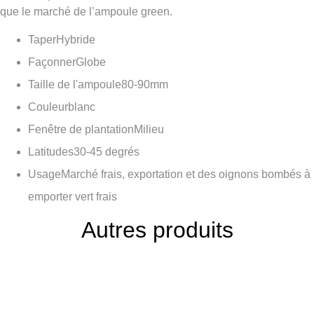
que le marché de l’ampoule green.
Taper
Hybride
Façonner
Globe
Taille de l'ampoule
80-90mm
Couleur
blanc
Fenêtre de plantation
Milieu
Latitudes
30-45 degrés
Usage
Marché frais, exportation et des oignons bombés à
emporter vert frais
Autres produits