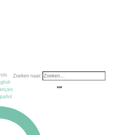
nds
Zoeken naar:
glish
ançais
pañol