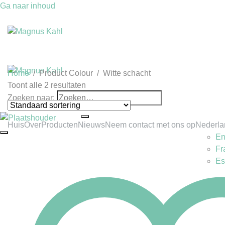
Ga naar inhoud
Home
/
Product Colour
/
Witte schacht
Toont alle 2 resultaten
Zoeken naar:
Huis
Over
Producten
Nieuws
Neem contact met ons op
Nederla
En
Fr
Es