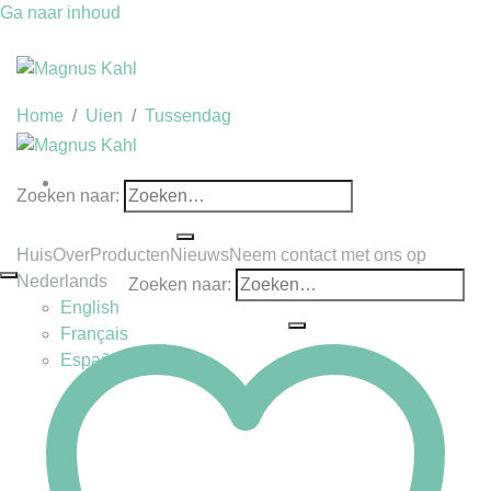
Ga naar inhoud
Home
/
Uien
/
Tussendag
Zoeken naar:
Huis
Over
Producten
Nieuws
Neem contact met ons op
Nederlands
Zoeken naar:
English
Français
Español