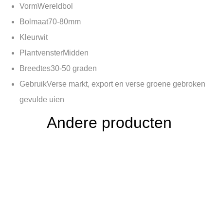
Vorm
Wereldbol
Bolmaat
70-80mm
Kleur
wit
Plantvenster
Midden
Breedtes
30-50 graden
Gebruik
Verse markt, export en verse groene gebroken
gevulde uien
Andere producten