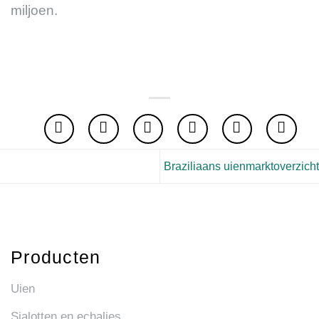
miljoen.
Braziliaans uienmarktoverzicht
Producten
Uien
Sjalotten en echalies