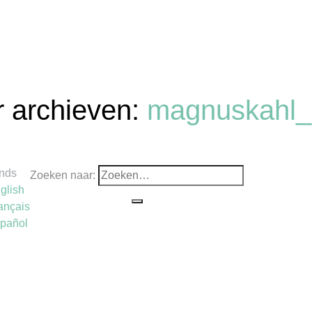
r archieven:
magnuskahl_
nds
Zoeken naar:
glish
ançais
pañol