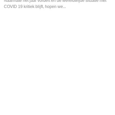
Naarmate het jaar vordert en de wereldwijde situatie met
COVID 19 kritiek blijft, hopen we...
20
feb