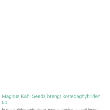
Magnus Kahl Seeds brengt kortedaghybriden
uit
In deze uitdagende tijden waarin wereldwijd veel levens