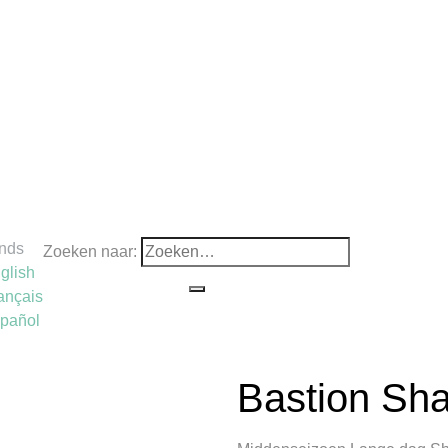
nds
Zoeken naar:
glish
ançais
pañol
Bastion Sha