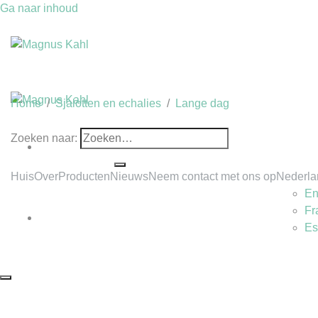
Ga naar inhoud
Home
/
Sjalotten en echalies
/
Lange dag
Zoeken naar:
Huis
Over
Producten
Nieuws
Neem contact met ons op
Nederla
En
Fr
Es