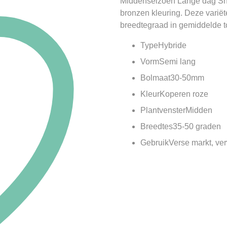
Middenseizoen Lange dag Shal
bronzen kleuring. Deze variët
breedtegraad in gemiddelde 
Type
Hybride
Vorm
Semi lang
Bolmaat
30-50mm
Kleur
Koperen roze
Plantvenster
Midden
Breedtes
35-50 graden
Gebruik
Verse markt, ve