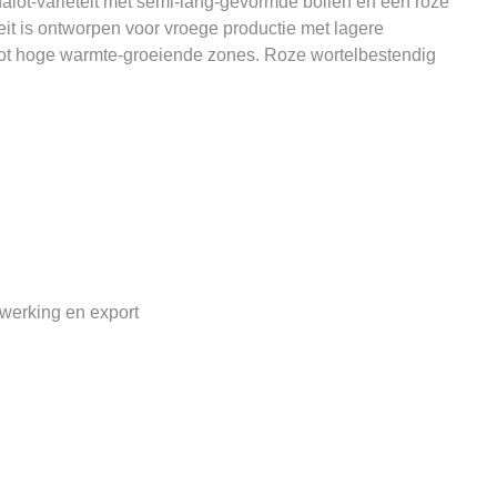
ot-variëteit met semi-lang-gevormde bollen en een roze
eit is ontworpen voor vroege productie met lagere
tot hoge warmte-groeiende zones. Roze wortelbestendig
rwerking en export