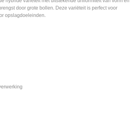
hybride variëteit met uitstekende uniformiteit van vorm en
rengst door grote bollen. Deze variëteit is perfect voor
or opslagdoeleinden.
verwerking