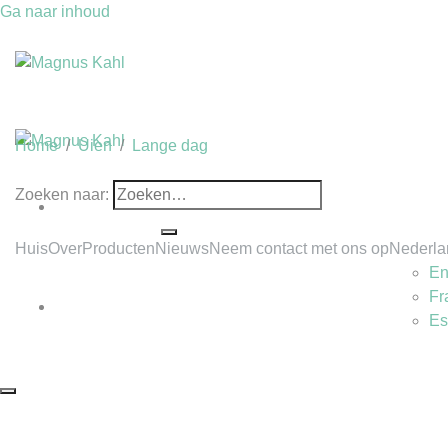
Ga naar inhoud
Home
/
Uien
/
Lange dag
Zoeken naar:
Huis
Over
Producten
Nieuws
Neem contact met ons op
Nederla
En
Fr
Es