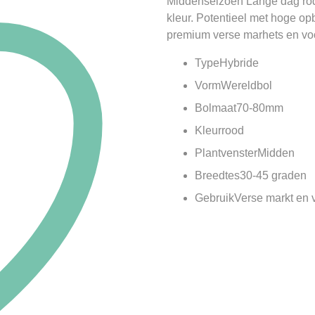
Middenseizoen Lange dag rode 
kleur. Potentieel met hoge opb
premium verse marhets en vo
Type
Hybride
Vorm
Wereldbol
Bolmaat
70-80mm
Kleur
rood
Plantvenster
Midden
Breedtes
30-45 graden
Gebruik
Verse markt en 