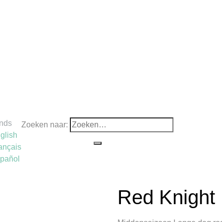
nds
Zoeken naar:
glish
ançais
pañol
Red Knight