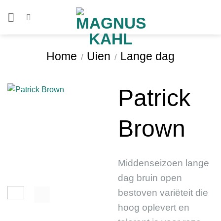
Ga
naar
inhoud
Home
Uien
Lange dag
/
/
Patrick
Brown
Middenseizoen lange
dag bruin open
bestoven variëteit die
hoog oplevert en