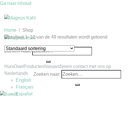
Ga naar inhoud
Home
/
Shop
Resultaat 1–12 van de 49 resultaten wordt getoond
Zoeken naar:
Huis
Over
Producten
Nieuws
Neem contact met ons op
Nederlands
Zoeken naar:
English
Français
Español