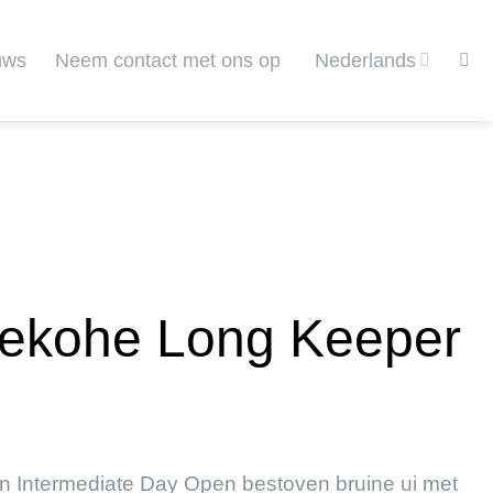
uws
Neem contact met ons op
Nederlands
kekohe Long Keeper
n Intermediate Day Open bestoven bruine ui met