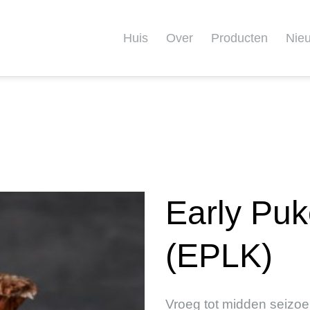
Huis
Over
Producten
Nie
Early Pu
(EPLK)
Vroeg tot midden seizoe