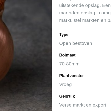
uitstekende opslag. Ee
maanden opslag in omgev
markt, stel markten en p
Type
Open bestoven
Bolmaat
70-80mm
Plantvenster
Vroeg
Gebruik
Verse markt en export