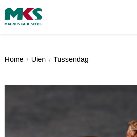
Ga
naar
inhoud
Home
Uien
Tussendag
/
/