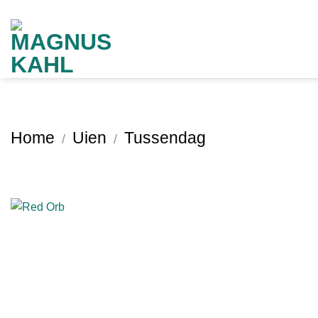
Ga
naar
inhoud
Home
Uien
Tussendag
/
/