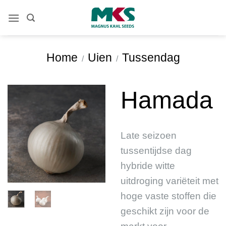
Ga
naar
inhoud
Home
Uien
Tussendag
/
/
Hamada
Late seizoen
tussentijdse dag
hybride witte
uitdroging variëteit met
hoge vaste stoffen die
geschikt zijn voor de